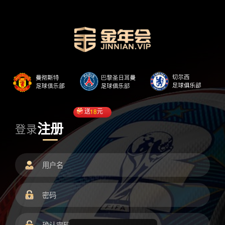
送
18
元
注册
登录